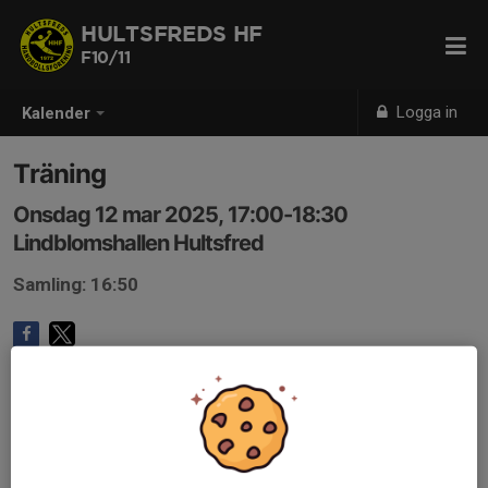
HULTSFREDS HF
F10/11
Logga in
Kalender
Träning
Onsdag 12 mar 2025, 17:00-18:30
Lindblomshallen Hultsfred
Samling: 16:50