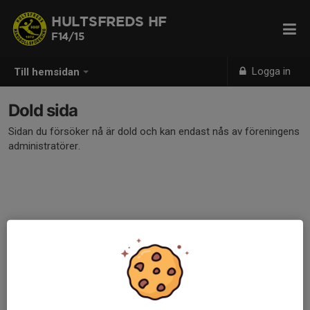
HULTSFREDS HF
F14/15
Logga in
Till hemsidan
Dold sida
Sidan du försöker nå är dold och kan endast nås av föreningens
administratörer.