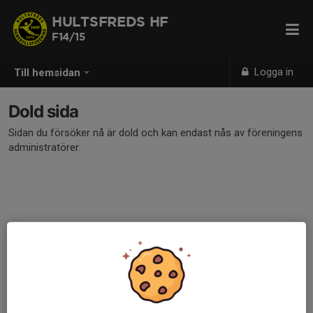
HULTSFREDS HF
F14/15
Logga in
Till hemsidan
Dold sida
Sidan du försöker nå är dold och kan endast nås av föreningens
administratörer.