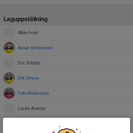
Laguppställning
Albin Frick
Assar Simonsson
Eric Schultz
Erik Örnros
Felix Andersson
Lucas Anemyr
Ludvig Anemyr