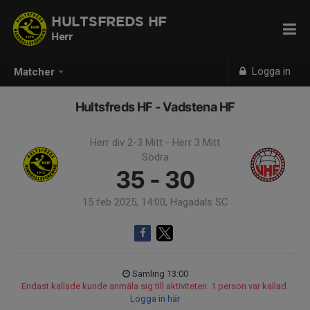
HULTSFREDS HF
Herr
Logga in
Matcher
Hultsfreds HF - Vadstena HF
Herr div 2-3 Mitt - Herr 3 Mitt
Södra
35 - 30
15 feb 2025, 14:00, Hagadals SC
Samling 13:00
Endast kallade kunde anmäla sig till aktiviteten. 1 person var kallad.
Logga in här