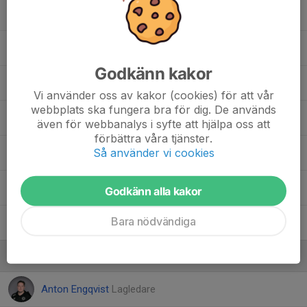
Mahmed Abdi Ali
Melvin Hesselgård
Godkänn kakor
Melwin Pihl
Vi använder oss av kakor (cookies) för att vår
webbplats ska fungera bra för dig. De används
Oliwer Pihl
även för webbanalys i syfte att hjälpa oss att
förbättra våra tjänster.
Så använder vi cookies
Oskar Andersson
Rasmus Hesselgård
Godkänn alla kakor
Bara nödvändiga
Tobias Stridh
Ledare
Anton Engqvist
Lagledare