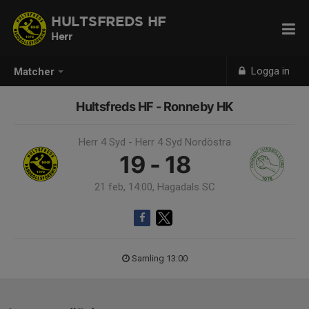
HULTSFREDS HF
Herr
Logga in
Matcher
Hultsfreds HF - Ronneby HK
Herr 4 Syd - Herr 4 Syd Nordöstra
19 - 18
21 feb, 14:00, Hagadals SC
Samling 13:00