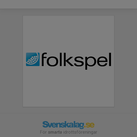
För
smarta
idrottsföreningar