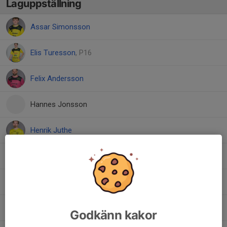
Laguppställning
Assar Simonsson
Elis Turesson
, P16
Felix Andersson
Hannes Jonsson
Henrik Juthe
Lucas Anemyr
Ludvig Anemyr
Melwin Pihl
Godkänn kakor