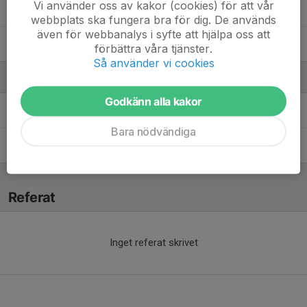
Vi använder oss av kakor (cookies) för att vår
Ossian Dehlin
, P16
webbplats ska fungera bra för dig. De används
även för webbanalys i syfte att hjälpa oss att
Samuel Andreén
förbättra våra tjänster.
Så använder vi cookies
Ledare
Godkänn alla kakor
Patrik Pihl
Målvaktstränare
Bara nödvändiga
Stefan Andersson
Senioransvarig
Referat
Inget referat skrivet