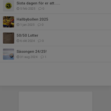
Sista dagen för er att......
5 feb 2025
0
Hallbybollen 2025
1 jan 2025
0
50/50 Lotter
6 okt 2024
0
Säsongen 24/25!
31 aug 2024
1