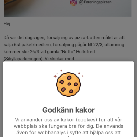
Hej
Då var det dags igen, försäljning av pizza-botten målet är att
sälja 6st paket/medlem, försäljning pågår till 22/3, utlämning
kommer ske 26/3 vid gamla "Netto" Hultsfred
(Sibyllaparkeringen). Vi skickar med...
Läs mer
Försäljningar våren 2025
6 mar 2025
1 kommentar
Godkänn kakor
Vi använder oss av kakor (cookies) för att vår
webbplats ska fungera bra för dig. De används
även för webbanalys i syfte att hjälpa oss att