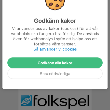
073-545 18 63
mattias.ingelsjo@ljunghall.com
Michael Larsen
Godkänn kakor
Ledare
076-767 37 27
Vi använder oss av kakor (cookies) för att vår
michael.larsen@be-ge.se
webbplats ska fungera bra för dig. De används
även för webbanalys i syfte att hjälpa oss att
förbättra våra tjänster.
Så använder vi cookies
Godkänn alla kakor
Bara nödvändiga