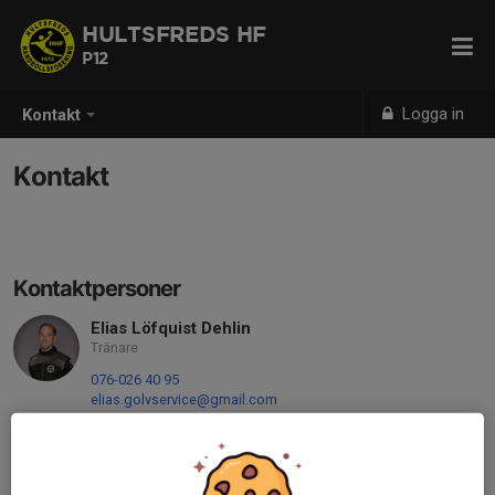
HULTSFREDS HF
P12
Logga in
Kontakt
Kontakt
Kontaktpersoner
Elias Löfquist Dehlin
Tränare
076-026 40 95
elias.golvservice@gmail.com
Mattias Ingelsjö
Ledare