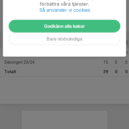
förbättra våra tjänster.
Ålder
13 år
Så använder vi cookies
Godkänn alla kakor
Bara nödvändiga
ALLA SERIER
ALLA ÅR
Säsongen 25/26
24
0
0
Säsongen 23/24
15
0
0
Totalt
39
0
0