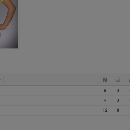
8
0
4
0
12
0