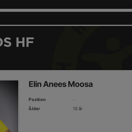
S HF
Elin Anees Moosa
Position
-
Ålder
10 år