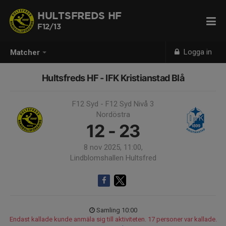
HULTSFREDS HF
F12/13
Logga in
Matcher
Hultsfreds HF - IFK Kristianstad Blå
F12 Syd - F12 Syd Nivå 3
Nordöstra
12 - 23
8 nov 2025, 11:00,
Lindblomshallen Hultsfred
Samling 10:00
Endast kallade kunde anmäla sig till aktiviteten. 17 personer var kallade.