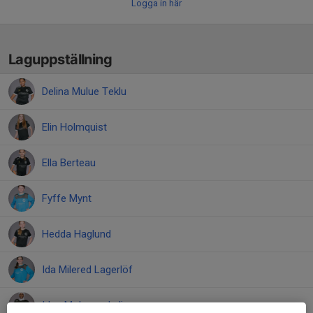
Logga in här
Laguppställning
Delina Mulue Teklu
Elin Holmquist
Ella Berteau
Fyffe Mynt
Hedda Haglund
Ida Milered Lagerlöf
Idna Mohamed ali