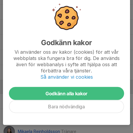
Jana Takroori
Lisen Lindblad
Godkänn kakor
Maya Solelöv
Vi använder oss av kakor (cookies) för att vår
Selihom Tsegay
webbplats ska fungera bra för dig. De används
även för webbanalys i syfte att hjälpa oss att
förbättra våra tjänster.
Siri Nilsson
Så använder vi cookies
Ledare
Godkänn alla kakor
Karin Holmquist
Tränare
Bara nödvändiga
Lisbeth Ågren
Assisterande tränare
Mikaela Reinholdsson
Tränare