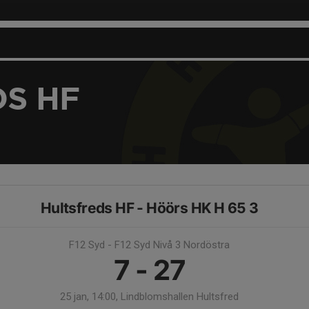
S HF
Hultsfreds HF - Höörs HK H 65 3
F12 Syd - F12 Syd Nivå 3 Nordöstra
7 - 27
25 jan, 14:00, Lindblomshallen Hultsfred