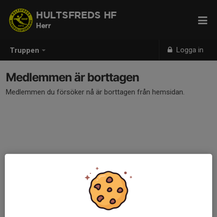
HULTSFREDS HF
Herr
Logga in
Truppen
Medlemmen är borttagen
Medlemmen du försöker nå är borttagen från hemsidan.