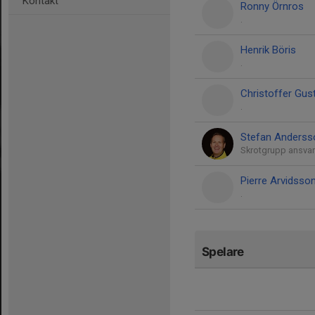
Kontakt
Ronny Örnros
.
Henrik Böris
.
Christoffer Gu
.
Stefan Anderss
Skrotgrupp ansvar
Pierre Arvidsso
.
Spelare