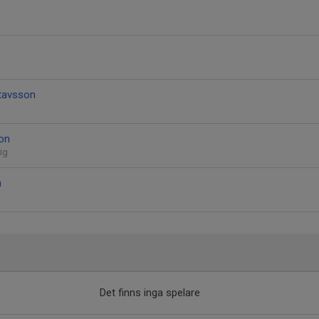
stavsson
on
ig
n
Det finns inga spelare