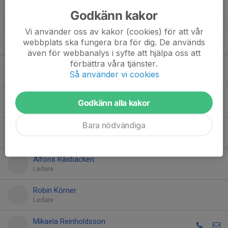
Alexander Ståhlgren
Godkänn kakor
Ledare
Vi använder oss av kakor (cookies) för att vår
Robert Haglund
webbplats ska fungera bra för dig. De används
Ledare
även för webbanalys i syfte att hjälpa oss att
förbättra våra tjänster.
Christoffer Gustavsson
Så använder vi cookies
Ledare
Elin Dahlström
Godkänn alla kakor
Ledare
Bara nödvändiga
Ellen Hellqvist
Tränare
Alfons Råsbacken
Ledare
Robin Körner
Ledare
Mikaela Reinholdsson