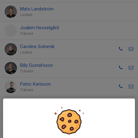
Mats Landström
Ledare
Joakim Hesselgård
Tränare
Caroline Solnevik
Ledare
Billy Gustafsson
Tränare
Patric Karlsson
Tränare
Mattias Ingelsjö
Tränare
Lina Holmquist
Ungdomsansvarig