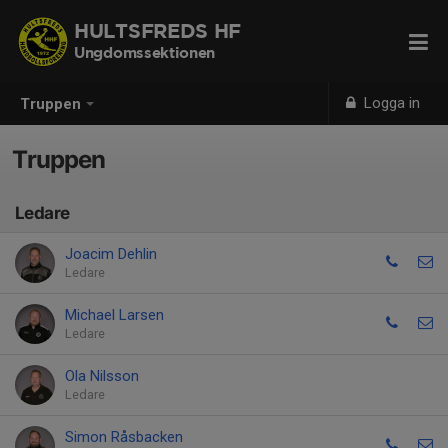
HULTSFREDS HF
Ungdomssektionen
Logga in
Truppen
Truppen
Ledare
Joacim Dehlin
Ledare
Michael Larsen
Ledare
Ola Nilsson
Ledare
Simon Råsbacken