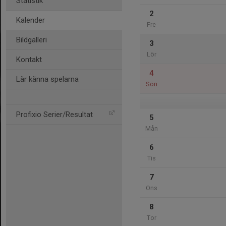
Statistik
2
Kalender
Fre
Bildgalleri
3
Lör
Kontakt
4
Lär känna spelarna
Sön
Profixio Serier/Resultat
5
Mån
6
Tis
7
Ons
8
Tor