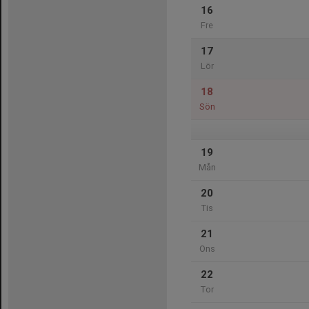
16
Fre
17
Lör
18
Sön
19
Mån
20
Tis
21
Ons
22
Tor