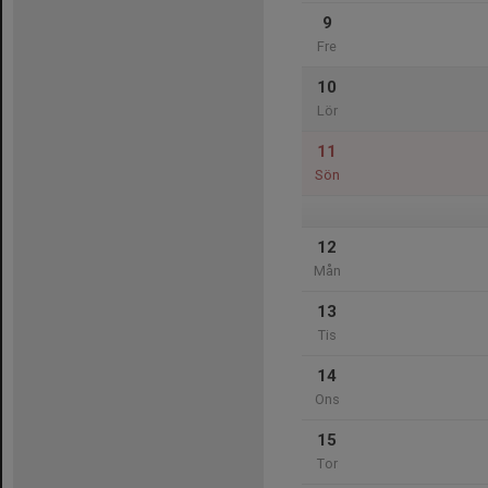
9
Fre
10
Lör
11
Sön
12
Mån
13
Tis
14
Ons
15
Tor