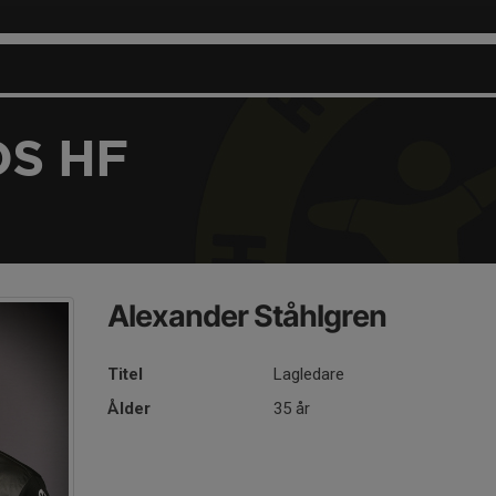
S HF
Alexander Ståhlgren
Titel
Lagledare
Ålder
35 år