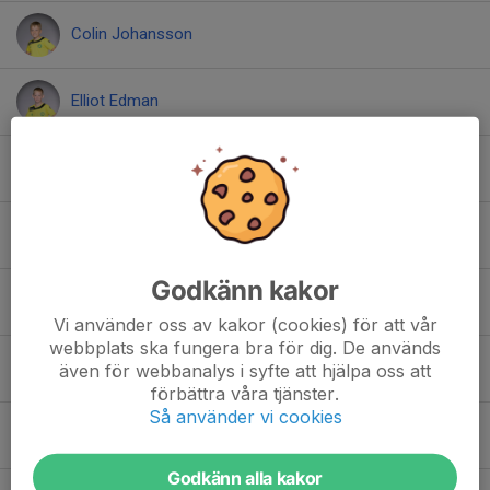
Colin Johansson
Elliot Edman
Gottfrid Johansson
Hudaifa Aljbawi
Godkänn kakor
Kasper Lövgren
Vi använder oss av kakor (cookies) för att vår
webbplats ska fungera bra för dig. De används
Khalid Abdelhalim
även för webbanalys i syfte att hjälpa oss att
förbättra våra tjänster.
Så använder vi cookies
Leon Edén
Godkänn alla kakor