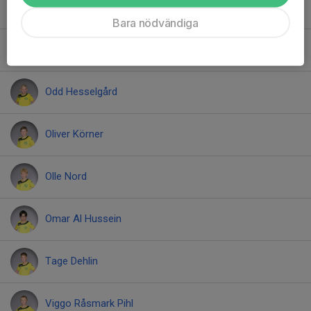
Melker Johansson
Bara nödvändiga
Melvin Karlqvist
Odd Hesselgård
Oliver Körner
Olle Nord
Omar Al Hussein
Tage Dehlin
Viggo Råsmark Pihl