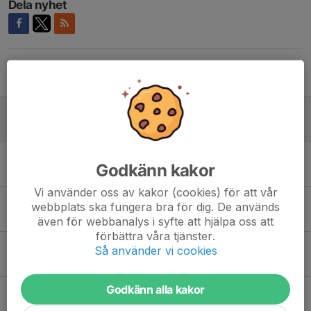
Dela nyhet
Tidigare nyheter
Inför jullovet & Hallbybollen
21 dec 2025
0
Ny träningstid på torsdagar!
Godkänn kakor
11 nov 2025
0
Vi använder oss av kakor (cookies) för att vår
Försäljning Delikatesskungen
webbplats ska fungera bra för dig. De används
23 okt 2025
0
även för webbanalys i syfte att hjälpa oss att
förbättra våra tjänster.
Vi är anmälda till Hallbybollen 2026🤾
Så använder vi cookies
11 okt 2025
0
Godkänn alla kakor
Information från föräldramöte
29 sep 2025
1