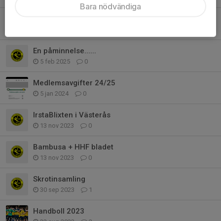
Bara nödvändiga
Försäljningar våren 2025
6 mar 2025
0
En påminnelse......
5 feb 2025
0
Medlemsavgifter 24/25
5 jan 2024
0
IrstaBlixten i Västerås
13 nov 2023
0
Bambusa + HHF bladet
13 nov 2023
0
Skrotinsamling
30 sep 2023
1
Handboll 2023