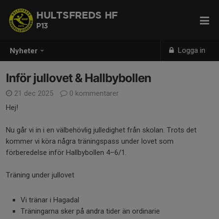
HULTSFREDS HF
P13
Logga in
Nyheter
Inför jullovet & Hallbybollen
21 dec 2025
0 kommentarer
Hej!
Nu går vi in i en välbehövlig julledighet från skolan. Trots det
kommer vi köra några träningspass under lovet som
förberedelse inför Hallbybollen 4–6/1.
Träning under jullovet
Vi tränar i Hagadal
Träningarna sker på andra tider än ordinarie