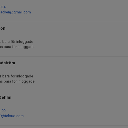
2 34
backen@gmail.com
son
s bara för inloggade
as bara för inloggade
ndström
s bara för inloggade
as bara för inloggade
Dehlin
3 99
9@icloud.com