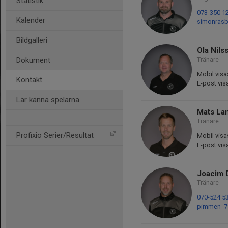
Statistik
073-350 1
Kalender
simonras
Bildgalleri
Ola Nils
Dokument
Tränare
Mobil visa
Kontakt
E-post vis
Lär känna spelarna
Mats La
Tränare
Profixio Serier/Resultat
Mobil visa
E-post vis
Joacim 
Tränare
070-524 5
pimmen_7