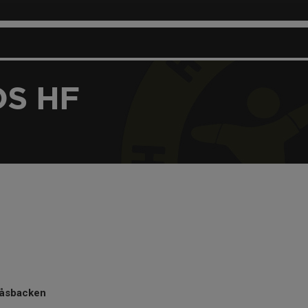
S HF
åsbacken