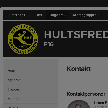
Hultsfreds HF
Herr
Ungdom
Arbetsgrupper
HULTSFRED
P16
Kontakt
Hem
Nyheter
Truppen
Kontaktpersoner
Matcher
Simon R
Lagledare