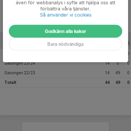
även för webbanalys i syfte att hjälpa oss att
Ålder
16 år
förbättra våra tjänster.
Så använder vi cookies
Godkänn alla kakor
ALLA SERIER
ALLA ÅR
Bara nödvändiga
Säsongen 25/26
16
0
0
Säsongen 23/24
14
0
0
Säsongen 22/23
14
49
0
Totalt
44
49
0