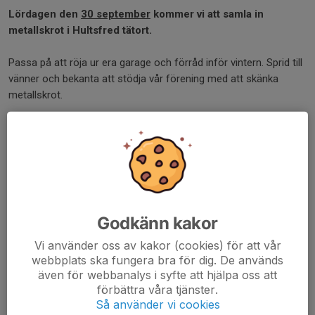
Lördagen den
30 september
kommer vi att samla in
metallskrot i Hultsfred tätort.
Passa på att röja ur era garage och förråd inför vintern. Sprid till
vänner och bekanta att stödja vår förening med att skänka
metallskrot.
Alla föräldrar och ledare i våra ungdomslag ska hjälpa
till denna dag.
Vi börjar dagen kl 09:00 vid klubbstugan
Våra ungdomslag kommer att samla in pantburkar under denna
dag.
Godkänn kakor
Vi använder oss av kakor (cookies) för att vår
Vid frågor kontakta:
webbplats ska fungera bra för dig. De används
Stefan Andersson
072-518 70 70
även för webbanalys i syfte att hjälpa oss att
förbättra våra tjänster.
Dela nyhet
Så använder vi cookies