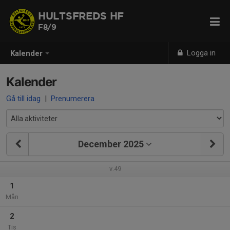
HULTSFREDS HF
F8/9
Logga in
Kalender
Kalender
Gå till idag
|
Prenumerera
December 2025
v.49
1
Mån
2
Tis