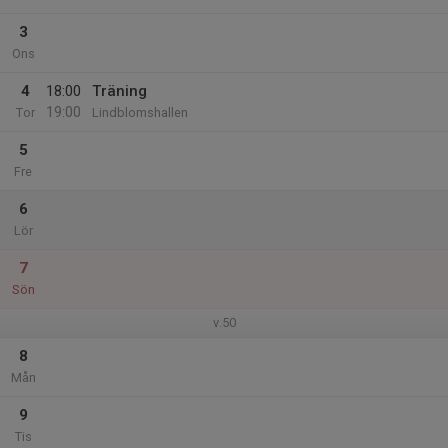
3
Ons
4
18:00
Träning
19:00
Tor
Lindblomshallen
5
Fre
6
Lör
7
Sön
v.50
8
Mån
9
Tis