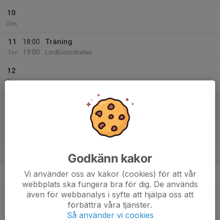
10
Ons
11
18:00
Träning
19:00
Tor
Lindblomshallen
12
Fre
13
Lör
14
Sön
Godkänn kakor
v.51
15
Vi använder oss av kakor (cookies) för att vår
Mån
webbplats ska fungera bra för dig. De används
även för webbanalys i syfte att hjälpa oss att
16
förbättra våra tjänster.
Tis
Så använder vi cookies