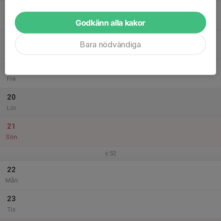
17
Ons
Godkänn alla kakor
18
18:00
Träning
Bara nödvändiga
19:00
Tor
Lindblomshallen
19
Fre
20
Lör
21
Sön
v.52
22
Mån
23
Tis