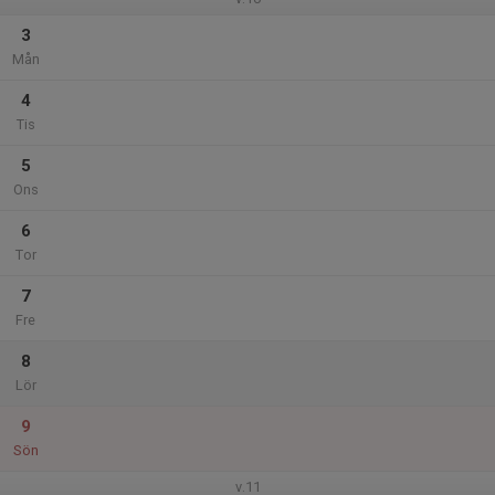
3
Mån
4
Tis
5
Ons
6
Tor
7
Fre
8
Lör
9
Sön
v.11