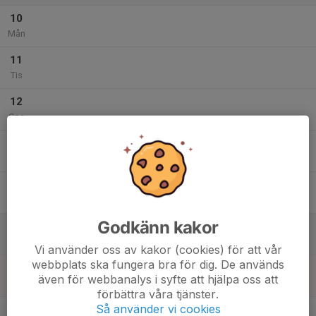
10
Mån
11
Tis
12
Ons
13
Tor
14
Fre
Godkänn kakor
15
Lör
Vi använder oss av kakor (cookies) för att vår
webbplats ska fungera bra för dig. De används
16
även för webbanalys i syfte att hjälpa oss att
Sön
förbättra våra tjänster.
v.12
Så använder vi cookies