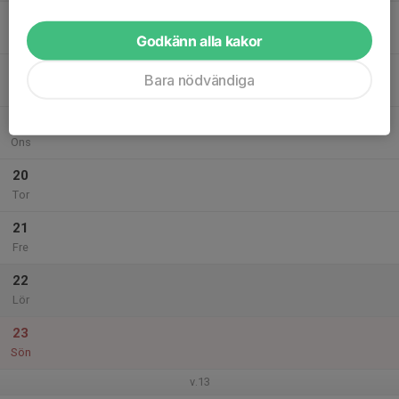
17
Mån
Godkänn alla kakor
18
Bara nödvändiga
Tis
19
Ons
20
Tor
21
Fre
22
Lör
23
Sön
v.13