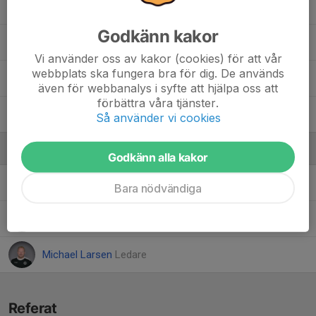
Sixten Lövkvist Dehlin
Godkänn kakor
Viggo Ericson
Vi använder oss av kakor (cookies) för att vår
webbplats ska fungera bra för dig. De används
Vincent Blom
även för webbanalys i syfte att hjälpa oss att
förbättra våra tjänster.
William Westrin
Så använder vi cookies
Ledare
Godkänn alla kakor
Elias Löfquist Dehlin
Tränare
Bara nödvändiga
Mattias Ingelsjö
Ledare
Michael Larsen
Ledare
Referat