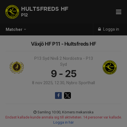
HULTSFREDS HF
P12
Logga in
Matcher
Växjö HF P11 - Hultsfreds HF
P13 Syd Nivå 2 Nordöstra - P13
Syd
9 - 25
8 nov 2025, 12:30, Nybro Sporthall
Samling 10:00, Körners mekaniska
Endast kallade kunde anmäla sig till aktiviteten. 14 personer var kallade.
Logga in här