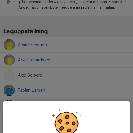
Enligt körschemat är det Axel, Vincent, Hazeem och Challe som kör.
Är det någon som byter meddelarna ni det här i anmälan.
Laguppställning
Albin Fransson
Arvid Edvardsson
Axel Solberg
Fabian Larsen
Hazeem Alalouch
Milian Ingelsjö