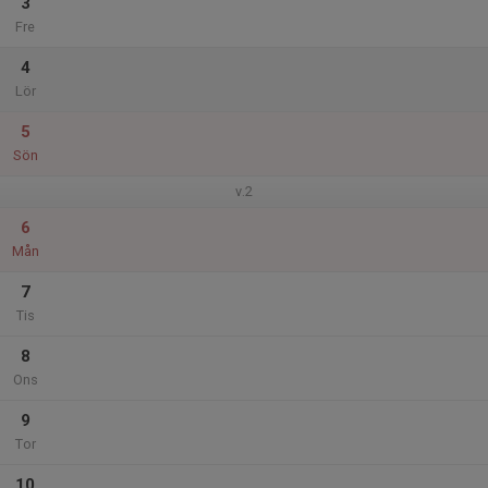
3
Fre
4
Lör
5
Sön
v.2
6
Mån
7
Tis
8
Ons
9
Tor
10