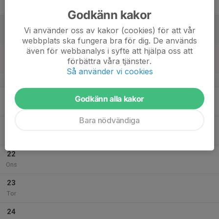
Fre
Godkänn kakor
18
Vi använder oss av kakor (cookies) för att vår
Lör
webbplats ska fungera bra för dig. De används
även för webbanalys i syfte att hjälpa oss att
19
förbättra våra tjänster.
Sön
Så använder vi cookies
v.4
20
Godkänn alla kakor
Mån
Bara nödvändiga
21
Tis
22
Ons
23
Tor
24