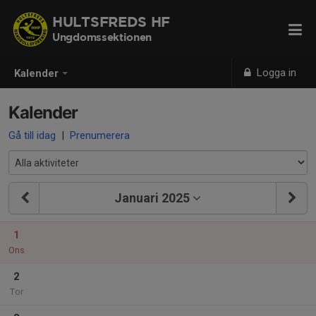
HULTSFREDS HF
Ungdomssektionen
Logga in
Kalender
Kalender
Gå till idag
|
Prenumerera
Januari 2025
1
Ons
2
Tor