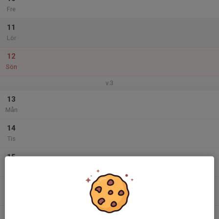
Fre
11
Lör
12
Sön
v.3
13
Mån
14
Tis
15
Ons
16
Tor
17