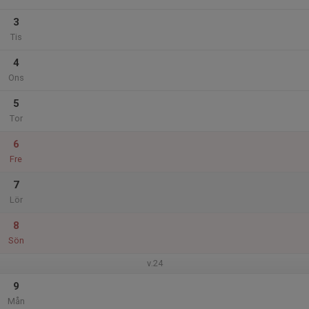
3
Tis
4
Ons
5
Tor
6
Fre
7
Lör
8
Sön
v.24
9
Mån