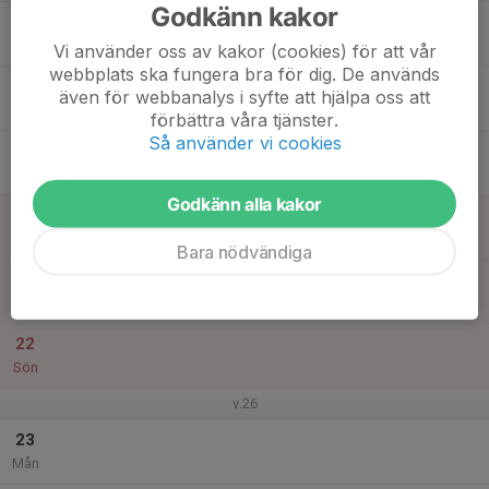
Godkänn kakor
17
Tis
Vi använder oss av kakor (cookies) för att vår
webbplats ska fungera bra för dig. De används
18
även för webbanalys i syfte att hjälpa oss att
Ons
förbättra våra tjänster.
Så använder vi cookies
19
Tor
Godkänn alla kakor
20
Fre
Bara nödvändiga
21
Lör
22
Sön
v.26
23
Mån