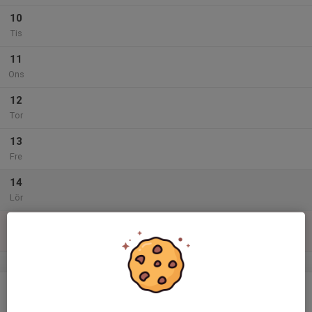
10
Tis
11
Ons
12
Tor
13
Fre
14
Lör
15
Sön
v.25
16
Mån