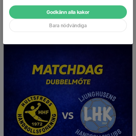
Godkänn alla kakor
P16
Bara nödvändiga
Matchdag P15
21 mar, 09:12
0 kommentarer