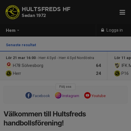
HULTSFREDS HF
Sedan 1972
Logga in
Hem
Senaste resultat
Lör 21 mar 16:00
- Herr 4 Syd - Herr 4 Syd Nordöstra
Lör 11 ap
H78 Sölvesborg
64
IFK 
Herr
24
P16
Följ oss
Facebook
Instagram
Youtube
Välkommen till Hultsfreds
handbollsförening!