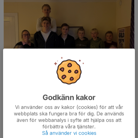
Godkänn kakor
Vi använder oss av kakor (cookies) för att vår
Ungdomsrådet i Hultsfreds Handbollsförening är en viktig del av
webbplats ska fungera bra för dig. De används
vår verksamhet och en möjlighet för våra unga spelare att vara
även för webbanalys i syfte att hjälpa oss att
med och påverka föreningens utveckling. Genom ungdomsrådet
förbättra våra tjänster.
får ungdomarna en egen röst och...
Så använder vi cookies
Läs mer