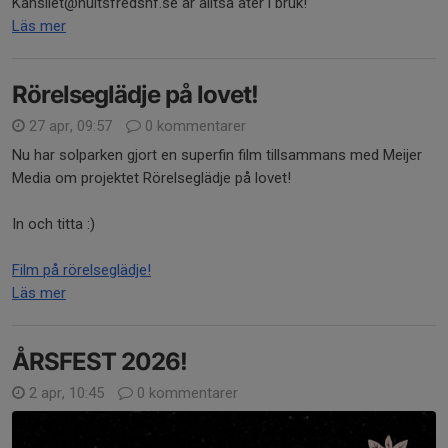
Kansliet@hultsfredshf.se är alltså åter i bruk!
Läs mer
Rörelseglädje på lovet!
27 apr, 09:57
0 kommentarer
Nu har solparken gjort en superfin film tillsammans med Meijer
Media om projektet Rörelseglädje på lovet!
In och titta :)
Film på rörelseglädje!
Läs mer
ÅRSFEST 2026!
2 apr, 10:45
0 kommentarer