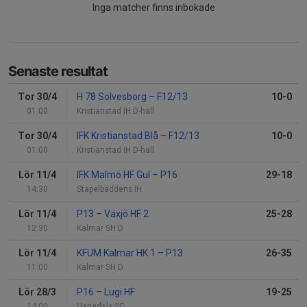
Inga matcher finns inbokade
Senaste resultat
Tor 30/4
H 78 Sölvesborg
–
F12/13
10-0
01:00
Kristianstad IH D-hall
Tor 30/4
IFK Kristianstad Blå
–
F12/13
10-0
01:00
Kristianstad IH D-hall
Lör 11/4
IFK Malmö HF Gul
–
P16
29-18
14:30
Stapelbäddens IH
Lör 11/4
P13
–
Växjö HF 2
25-28
12:30
Kalmar SH D
Lör 11/4
KFUM Kalmar HK 1
–
P13
26-35
11:00
Kalmar SH D
Lör 28/3
P16
–
Lugi HF
19-25
14:00
Hagadals SC