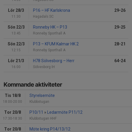
Lör 28/3
P16
–
HF Karlskrona
29-26
11:30
Hagadals SC
Sön 22/3
Ronneby HK
–
P13
29-25
13:45
Ronneby Sporthall A
Sön 22/3
P13
–
KFUM Kalmar HK 2
28-21
12:15
Ronneby Sporthall A
Lör 21/3
H78 Sölvesborg
–
Herr
64-24
16:00
Sölvesborg IH
Kommande aktiviteter
Tis 18/8
Styrelsemöte
18:00-20:00
Klubbstugan
Tor 20/8
P10/11
»
Ledarmöte P11/12
17:30-18:30
Klubbstugan HHF
Tor 20/8
Möte kring P14/13/12