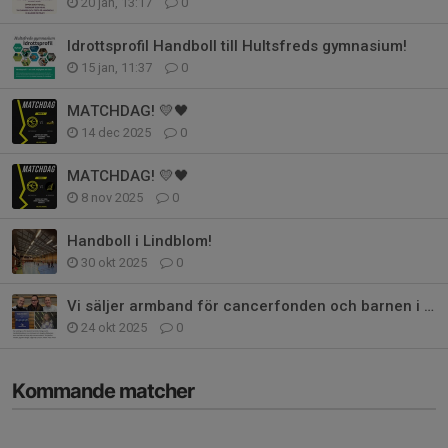
20 jan, 13:17
0
Idrottsprofil Handboll till Hultsfreds gymnasium!
15 jan, 11:37
0
MATCHDAG! 💛🖤
14 dec 2025
0
MATCHDAG! 💛🖤
8 nov 2025
0
Handboll i Lindblom!
30 okt 2025
0
Vi säljer armband för cancerfonden och barnen i Hultsfred!
24 okt 2025
0
Kommande matcher