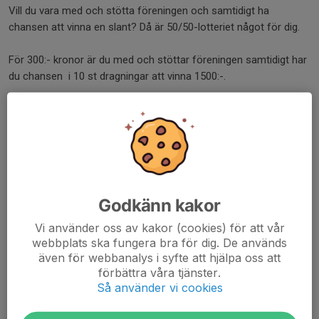
Vill du vara med och stötta föreningen och samtidigt ha
chansen att vinna en slant? Då är 50/50-lotteriet något för dig.
För 300:- kronor är du med och stöttar föreningen samtidigt har
du chansen i 10 st dragningar att vinna 1500:-.
Under våren gäller v6-15, är det jokernummrets sista två siffror
på lördagsdragningen som bestämmer vem som vinner.
Mejla kansliet@hultsfredshf.se så hjälper vi dig!
Godkänn kakor
Vecka
Vinstnummer
Vi använder oss av kakor (cookies) för att vår
V6 15
webbplats ska fungera bra för dig. De används
V7 63
även för webbanalys i syfte att hjälpa oss att
förbättra våra tjänster.
V8 15
Så använder vi cookies
V9 52
V10 98