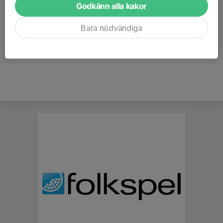
V11 45
Godkänn alla kakor
V12 91
V13 04
Bara nödvändiga
V14 62
V15 58