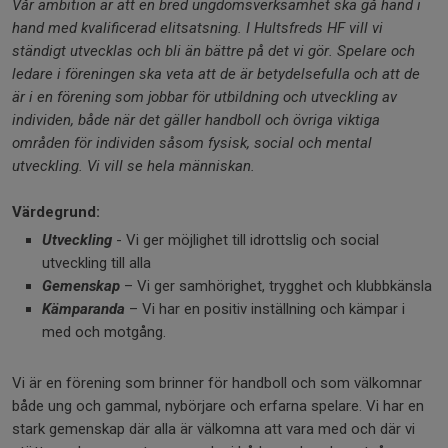
Vår ambition är att en bred ungdomsverksamhet ska gå hand i
hand med kvalificerad elitsatsning. I Hultsfreds HF vill vi
ständigt utvecklas och bli än bättre på det vi gör. Spelare och
ledare i föreningen ska veta att de är betydelsefulla och att de
är i en förening som jobbar för utbildning och utveckling av
individen, både när det gäller handboll och övriga viktiga
områden för individen såsom fysisk, social och mental
utveckling. Vi vill se hela människan.
Värdegrund:
Utveckling
- Vi ger möjlighet till idrottslig och social
utveckling till alla
Gemenskap
– Vi ger samhörighet, trygghet och klubbkänsla
Kämparanda
– Vi har en positiv inställning och kämpar i
med och motgång.
Vi är en förening som brinner för handboll och som välkomnar
både ung och gammal, nybörjare och erfarna spelare. Vi har en
stark gemenskap där alla är välkomna att vara med och där vi