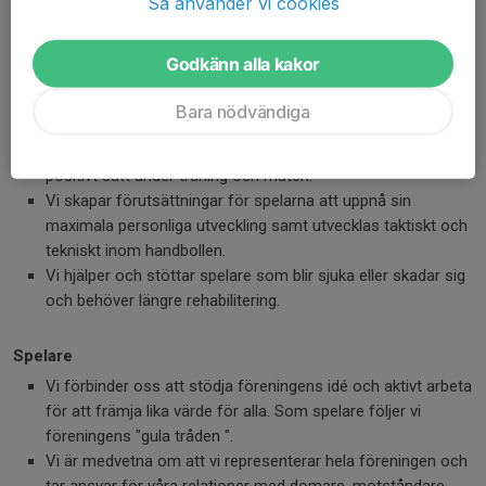
Vi bidrar till
gemenskap
,
sammanhållning
,
kamratskap
,
Så använder vi cookies
glädje
och en trygg och accepterande miljö i
omklädningsrummet, på planen och vid alla föreningens
Godkänn alla kakor
aktiviteter.
Vi prioriterar aldrig tabellplaceringar eller matchresultat
Bara nödvändiga
genom att selektera laget i barn- och ungdomslag.
Vi coachar, uppmuntrar och motiverar spelarna på ett
positivt sätt under träning och match.
Vi skapar förutsättningar för spelarna att uppnå sin
maximala personliga utveckling samt utvecklas taktiskt och
tekniskt inom handbollen.
Vi hjälper och stöttar spelare som blir sjuka eller skadar sig
och behöver längre rehabilitering.
Spelare
Vi förbinder oss att stödja föreningens idé och aktivt arbeta
för att främja lika värde för alla. Som spelare följer vi
föreningens "gula tråden ".
Vi är medvetna om att vi representerar hela föreningen och