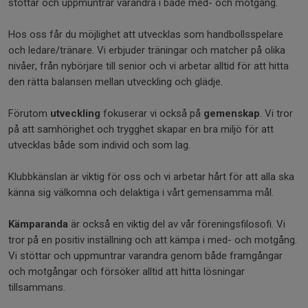
stöttar och uppmuntrar varandra i både med- och motgång.
Hos oss får du möjlighet att utvecklas som handbollsspelare
och ledare/tränare. Vi erbjuder träningar och matcher på olika
nivåer, från nybörjare till senior och vi arbetar alltid för att hitta
den rätta balansen mellan utveckling och glädje.
Förutom
utveckling
fokuserar vi också på
gemenskap
. Vi tror
på att samhörighet och trygghet skapar en bra miljö för att
utvecklas både som individ och som lag.
Klubbkänslan är viktig för oss och vi arbetar hårt för att alla ska
känna sig välkomna och delaktiga i vårt gemensamma mål.
Kämparanda
är också en viktig del av vår föreningsfilosofi. Vi
tror på en positiv inställning och att kämpa i med- och motgång.
Vi stöttar och uppmuntrar varandra genom både framgångar
och motgångar och försöker alltid att hitta lösningar
tillsammans.